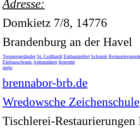
Adresse:
Domkietz 7/8, 14776
Brandenburg an der Havel
Treppengeländer
St. Gotthardt
Einbaumöbel
Schrank
Restaurierungs
Einbauschrank
Antiquitäten
Innentür
mehr
brennabor-brb.de
Wredowsche Zeichenschule
Tischlerei-Restaurierungen 