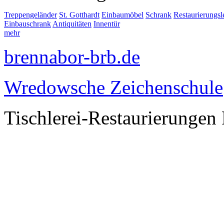
Treppengeländer
St. Gotthardt
Einbaumöbel
Schrank
Restaurierungs
Einbauschrank
Antiquitäten
Innentür
mehr
brennabor-brb.de
Wredowsche Zeichenschule
Tischlerei-Restaurierungen 