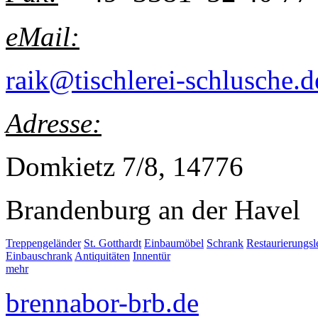
eMail:
raik@tischlerei-schlusche.d
Adresse:
Domkietz 7/8, 14776
Brandenburg an der Havel
Treppengeländer
St. Gotthardt
Einbaumöbel
Schrank
Restaurierungs
Einbauschrank
Antiquitäten
Innentür
mehr
brennabor-brb.de