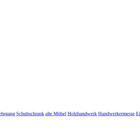
lehrgang
Schuhschrank
alte Möbel
Holzhandwerk
Handwerkermesse
E