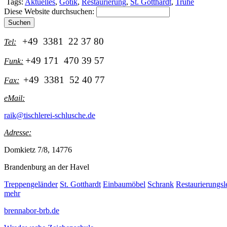
Tags:
Aktuelles
,
Gotik
,
Restaurierung
,
St. Gotthardt
,
Truhe
Diese Website durchsuchen:
+49 3381 22 37 80
Tel:
+49 171 470 39 57
Funk:
+49 3381 52 40 77
Fax:
eMail:
raik@tischlerei-schlusche.de
Adresse:
Domkietz 7/8, 14776
Brandenburg an der Havel
Treppengeländer
St. Gotthardt
Einbaumöbel
Schrank
Restaurierungs
mehr
brennabor-brb.de