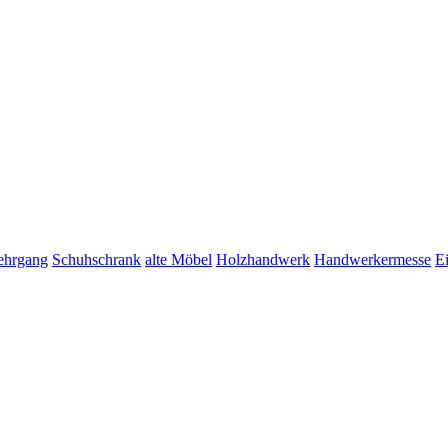
lehrgang
Schuhschrank
alte Möbel
Holzhandwerk
Handwerkermesse
E