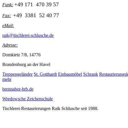
+49 171 470 39 57
Funk:
+49 3381 52 40 77
Fax:
eMail:
raik@tischlerei-schlusche.de
Adresse:
Domkietz 7/8, 14776
Brandenburg an der Havel
Treppengeländer
St. Gotthardt
Einbaumöbel
Schrank
Restaurierungs
mehr
brennabor-brb.de
Wredowsche Zeichenschule
Tischlerei-Restaurierungen Raik Schlusche seit 1988.