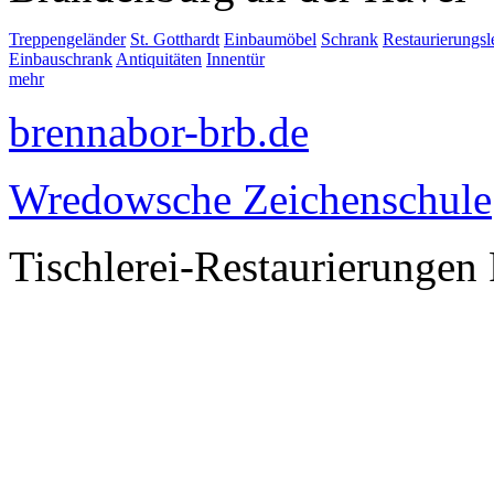
Treppengeländer
St. Gotthardt
Einbaumöbel
Schrank
Restaurierungs
Einbauschrank
Antiquitäten
Innentür
mehr
brennabor-brb.de
Wredowsche Zeichenschule
Tischlerei-Restaurierungen 