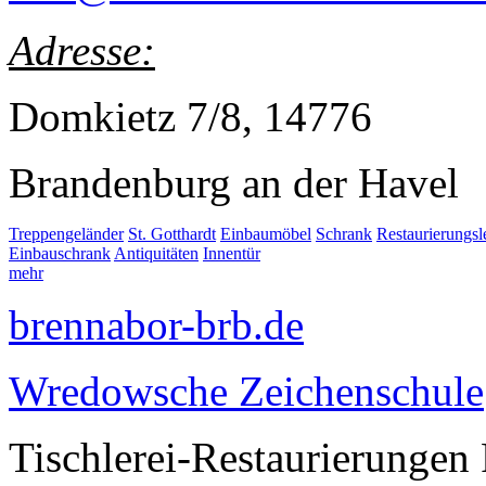
Adresse:
Domkietz 7/8, 14776
Brandenburg an der Havel
Treppengeländer
St. Gotthardt
Einbaumöbel
Schrank
Restaurierungs
Einbauschrank
Antiquitäten
Innentür
mehr
brennabor-brb.de
Wredowsche Zeichenschule
Tischlerei-Restaurierungen 