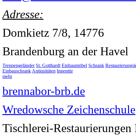
Adresse:
Domkietz 7/8, 14776
Brandenburg an der Havel
Treppengeländer
St. Gotthardt
Einbaumöbel
Schrank
Restaurierungs
Einbauschrank
Antiquitäten
Innentür
mehr
brennabor-brb.de
Wredowsche Zeichenschule
Tischlerei-Restaurierungen 