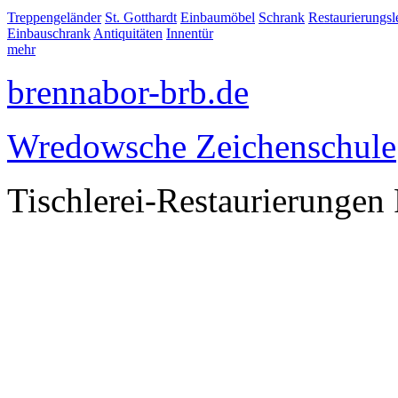
Treppengeländer
St. Gotthardt
Einbaumöbel
Schrank
Restaurierungs
Einbauschrank
Antiquitäten
Innentür
mehr
brennabor-brb.de
Wredowsche Zeichenschule
Tischlerei-Restaurierungen 